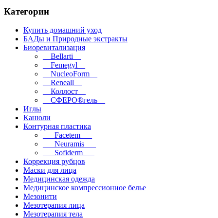
Категории
Купить домашний уход
БАДы и Природные экстракты
Биоревитализация
__Bellarti__
__Femegyl__
__NucleoForm__
__Reneall__
__Коллост__
__СФЕРО®гель__
Иглы
Канюли
Контурная пластика
___Facetem___
___Neuramis___
___Sofiderm___
Коррекция рубцов
Маски для лица
Медицинская одежда
Медицинское компрессионное белье
Мезонити
Мезотерапия лица
Мезотерапия тела