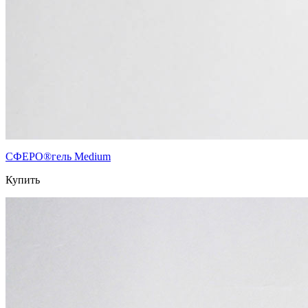
СФЕРО®гель Medium
Купить