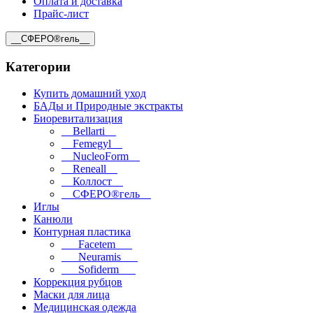
Оплата и доставка
Прайс-лист
__СФЕРО®гель__
Категории
Купить домашний уход
БАДы и Природные экстракты
Биоревитализация
__Bellarti__
__Femegyl__
__NucleoForm__
__Reneall__
__Коллост__
__СФЕРО®гель__
Иглы
Канюли
Контурная пластика
___Facetem___
___Neuramis___
___Sofiderm___
Коррекция рубцов
Маски для лица
Медицинская одежда