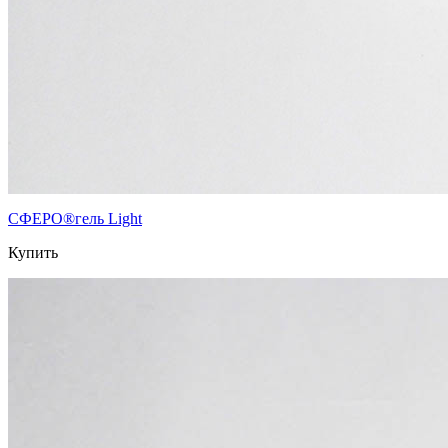
СФЕРО®гель Light
Купить