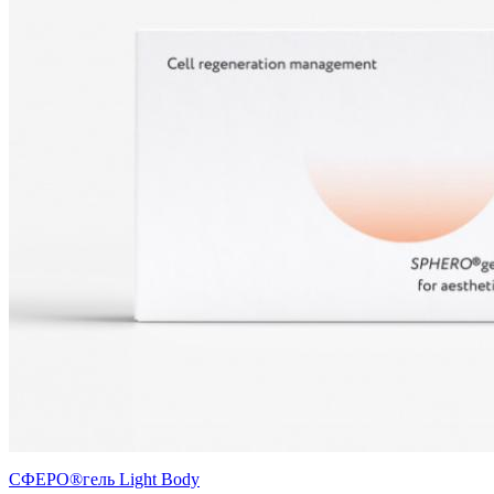
СФЕРО®гель Light Body