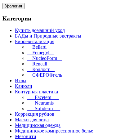
Урология
Категории
Купить домашний уход
БАДы и Природные экстракты
Биоревитализация
__Bellarti__
__Femegyl__
__NucleoForm__
__Reneall__
__Коллост__
__СФЕРО®гель__
Иглы
Канюли
Контурная пластика
___Facetem___
___Neuramis___
___Sofiderm___
Коррекция рубцов
Маски для лица
Медицинская одежда
Медицинское компрессионное белье
Мезонити