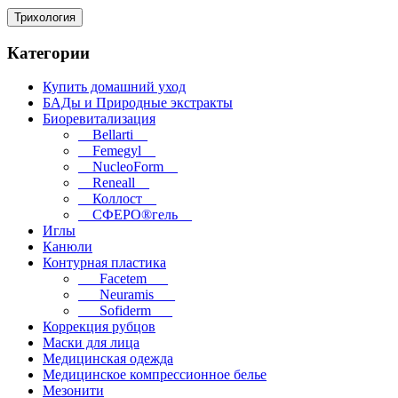
Трихология
Категории
Купить домашний уход
БАДы и Природные экстракты
Биоревитализация
__Bellarti__
__Femegyl__
__NucleoForm__
__Reneall__
__Коллост__
__СФЕРО®гель__
Иглы
Канюли
Контурная пластика
___Facetem___
___Neuramis___
___Sofiderm___
Коррекция рубцов
Маски для лица
Медицинская одежда
Медицинское компрессионное белье
Мезонити