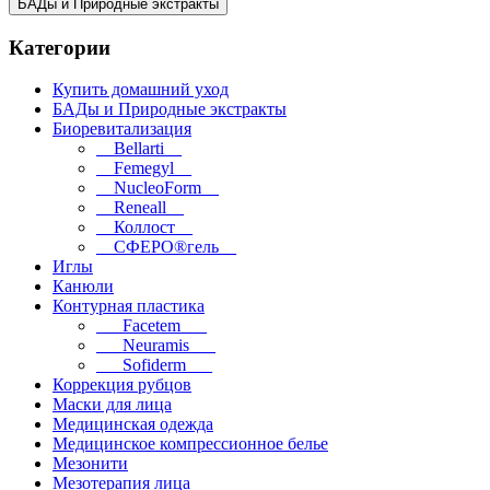
БАДы и Природные экстракты
Категории
Купить домашний уход
БАДы и Природные экстракты
Биоревитализация
__Bellarti__
__Femegyl__
__NucleoForm__
__Reneall__
__Коллост__
__СФЕРО®гель__
Иглы
Канюли
Контурная пластика
___Facetem___
___Neuramis___
___Sofiderm___
Коррекция рубцов
Маски для лица
Медицинская одежда
Медицинское компрессионное белье
Мезонити
Мезотерапия лица